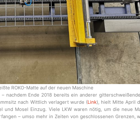
weißte ROKO-Matte auf der neuen Maschine
h – nachdem Ende 2018 bereits ein anderer gitterschweißende
msitz nach Wittlich verlagert wurde (
Link
), hielt Mitte April
fel und Mosel Einzug. Viele LKW waren nötig, um die neue M
nterfangen – umso mehr in Zeiten von geschlossenen Grenzen,