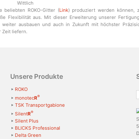
Wittlich
 beliebten ROKO-Gitter (
Link
) produziert werden können, z
 Flexibilität aus. Mit dieser Erweiterung unserer Fertigung
 weiter ausbauen und auch in Zukunft mit höchster Präzisio
 Zeit liefern.
Unsere Produkte
ROKO
®
monotec
R
TSK Transportgabione
®
Silent
R
S
Silent Plus
5
BLICKS Professional
D
Delta Green