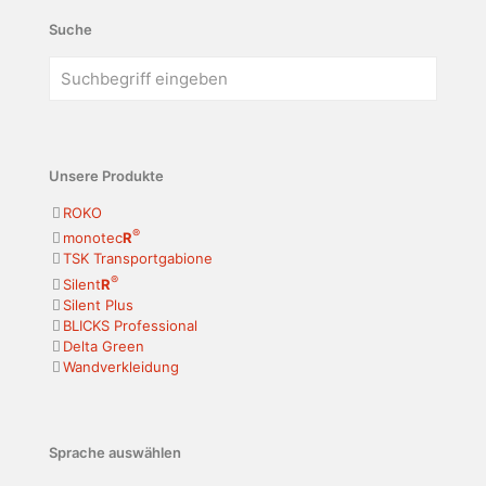
Suche
Unsere Produkte
ROKO
®
monotec
R
TSK Transportgabione
®
Silent
R
Silent Plus
BLICKS Professional
Delta Green
Wandverkleidung
Sprache auswählen