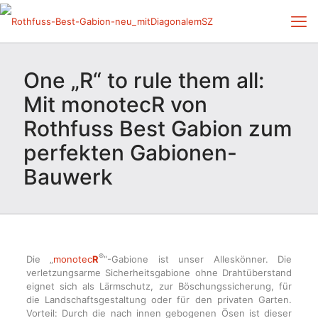
One „R“ to rule them all:
Mit monotecR von
Rothfuss Best Gabion zum
perfekten Gabionen-
Bauwerk
®
Die „
monotec
R
“-Gabione ist unser Alleskönner. Die
verletzungsarme Sicherheitsgabione ohne Drahtüberstand
eignet sich als Lärmschutz, zur Böschungssicherung, für
die Landschaftsgestaltung oder für den privaten Garten.
Vorteil: Durch die nach innen gebogenen Ösen ist dieser