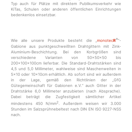
Typ auch für Plätze mit direktem Publikumsverkehr wie
KiTas, Schulen oder anderen öffentlichen Einrichtungen
bedenkenlos einsetzbar.
®
Wie alle unsere Produkte besteht die „
monotec
R
“-
Gabione aus punktgeschweißten Drahtgittern mit Zink-
Aluminium-Beschichtung. Bei den Korbgrößen sind
verschiedene Varianten von 50x50x50 bis
200x100x100cm lieferbar. Die Standard-Drahtstärken sind
4,5 und 5,0 Millimeter, wahlweise sind Maschenweiten in
5×10 oder 10x10cm erhältlich. Ab sofort sind wir außerdem
in der Lage, gemäß den Richtlinien der „GfG
Gütegemeinschaft für Gabionen e.V.“ auch Gitter in der
Drahtstärke 6,0 Millimeter anzubieten (nach Absprache).
Dabei beträgt die Zugfestigkeit sämtlicher Artikel
2
mindestens 450 N/mm
. Außerdem weisen wir 3.000
Stunden im Salzsprühnebeltest nach DIN EN ISO 9227-NSS
nach.