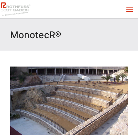
MonotecR®