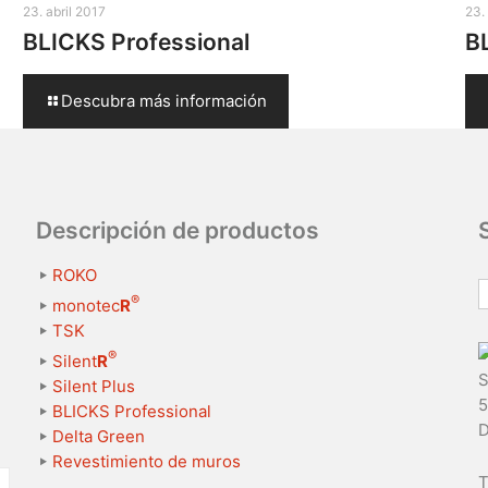
23. abril 2017
23.
BLICKS Professional
B
Descubra más información
Descripción de productos
ROKO
®
monotec
R
TSK
®
Silent
R
S
Silent Plus
5
BLICKS Professional
D
Delta Green
Revestimiento de muros
T