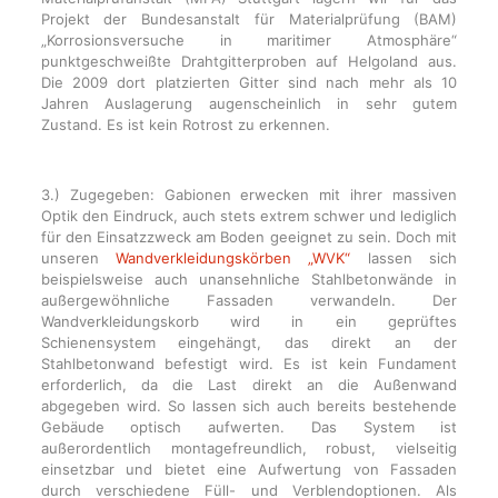
Projekt der Bundesanstalt für Materialprüfung (BAM)
„Korrosionsversuche in maritimer Atmosphäre“
punktgeschweißte Drahtgitterproben auf Helgoland aus.
Die 2009 dort platzierten Gitter sind nach mehr als 10
Jahren Auslagerung augenscheinlich in sehr gutem
Zustand. Es ist kein Rotrost zu erkennen.
3.) Zugegeben: Gabionen erwecken mit ihrer massiven
Optik den Eindruck, auch stets extrem schwer und lediglich
für den Einsatzzweck am Boden geeignet zu sein. Doch mit
unseren
Wandverkleidungskörben „WVK“
lassen sich
beispielsweise auch unansehnliche Stahlbetonwände in
außergewöhnliche Fassaden verwandeln. Der
Wandverkleidungskorb wird in ein geprüftes
Schienensystem eingehängt, das direkt an der
Stahlbetonwand befestigt wird. Es ist kein Fundament
erforderlich, da die Last direkt an die Außenwand
abgegeben wird. So lassen sich auch bereits bestehende
Gebäude optisch aufwerten. Das System ist
außerordentlich montagefreundlich, robust, vielseitig
einsetzbar und bietet eine Aufwertung von Fassaden
durch verschiedene Füll- und Verblendoptionen. Als