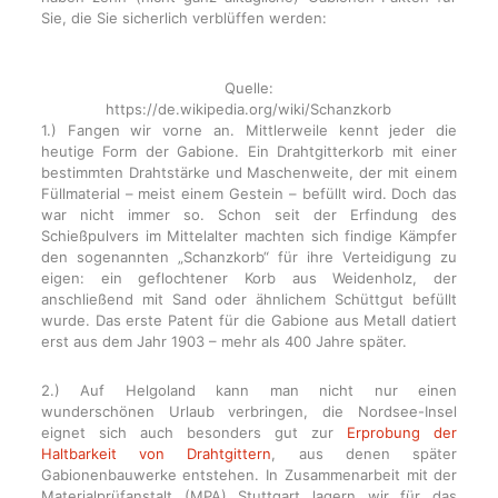
Sie, die Sie sicherlich verblüffen werden:
Quelle:
https://de.wikipedia.org/wiki/Schanzkorb
1.) Fangen wir vorne an. Mittlerweile kennt jeder die
heutige Form der Gabione. Ein Drahtgitterkorb mit einer
bestimmten Drahtstärke und Maschenweite, der mit einem
Füllmaterial – meist einem Gestein – befüllt wird. Doch das
war nicht immer so. Schon seit der Erfindung des
Schießpulvers im Mittelalter machten sich findige Kämpfer
den sogenannten „Schanzkorb“ für ihre Verteidigung zu
eigen: ein geflochtener Korb aus Weidenholz, der
anschließend mit Sand oder ähnlichem Schüttgut befüllt
wurde. Das erste Patent für die Gabione aus Metall datiert
erst aus dem Jahr 1903 – mehr als 400 Jahre später.
2.) Auf Helgoland kann man nicht nur einen
wunderschönen Urlaub verbringen, die Nordsee-Insel
eignet sich auch besonders gut zur
Erprobung der
Haltbarkeit von Drahtgittern
, aus denen später
Gabionenbauwerke entstehen. In Zusammenarbeit mit der
Materialprüfanstalt (MPA) Stuttgart lagern wir für das