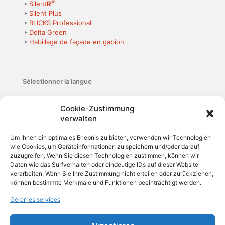
®
Silent
R
Silent Plus
BLICKS Professional
Delta Green
Habillage de façade en gabion
Sélectionner la langue
Français
Cookie-Zustimmung
verwalten
Dr.-Oetker-Straße 30
Um Ihnen ein optimales Erlebnis zu bieten, verwenden wir Technologien
54516 Wittlich
wie Cookies, um Geräteinformationen zu speichern und/oder darauf
Deutschland
zuzugreifen. Wenn Sie diesen Technologien zustimmen, können wir
Daten wie das Surfverhalten oder eindeutige IDs auf dieser Website
verarbeiten. Wenn Sie Ihre Zustimmung nicht erteilen oder zurückziehen,
Telefon: +49 (0) 6571 / 95233-0
können bestimmte Merkmale und Funktionen beeinträchtigt werden.
Telefax: +49 (0) 6571 / 95233-55
E-Mail: kontakt@rbg.eu
Gérer les services